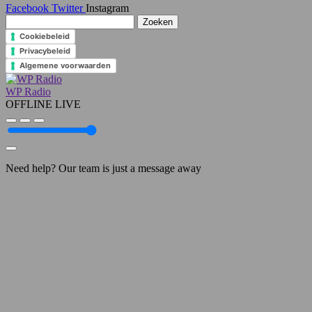
Facebook
Twitter
Instagram
Zoeken
naar:
Cookiebeleid
Privacybeleid
Algemene voorwaarden
WP Radio
OFFLINE
LIVE
Need help? Our team is just a message away